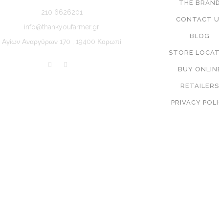
THE BRAN
210 6626201
CONTACT U
info@thankyoufarmer.gr
BLOG
Αγίων Αναργύρων 170 , 19400 Κορωπί
STORE LOCA
BUY ONLIN
RETAILER
PRIVACY POL