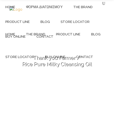
HOME
ΦΌΡΜΑ ΔΙΑΓΩΝΙΣΜΟΎ
THE BRAND
PRODUCT LINE
BLOG
STORE LOCATOR
HOME
THE BRAND
PRODUCT LINE
BLOG
BUY ONLINE
CONTACT
STORE LOCATOR
BUY ONLINE
CONTACT
Thank you Farmer
/
Rice Pure Milky Cleansing Oil