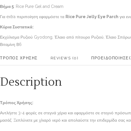
Βήμα 5
: Rice Pure Gel and Cream
Για extra περιποίηση εφαρμόστε τα
Rice Pure Jelly Eye Parch
για εν
Κύρια Συστατικά:
Εκχύλισμα Ρυζιού Gyodong, Έλαιο από πίτουρο Ρυζιού, Έλαιο Σπόρων 
Βιταμίνη Β6
ΤΡΟΠΟΣ ΧΡΗΣΗΣ
REVIEWS (0)
ΠΡΟΕΙΔΟΠΟΙΗΣΕΙ
Description
Τρόπος Χρήσης:
Αντλήστε 3-4 φορές σε στεγνά χέρια και εφαρμόστε σε στεγνό πρόσωπο
μασάζ. Ξεπλύνετε με χλιαρό νερό και απολαύστε την επιδερμίδα σας κ