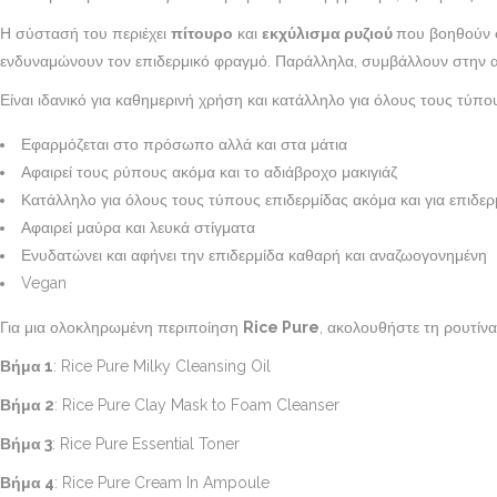
Η σύστασή του περιέχει
πίτουρο
και
εκχύλισμα ρυζιού
που βοηθούν σ
ενδυναμώνουν τον επιδερμικό φραγμό. Παράλληλα, συμβάλλουν στην α
Είναι ιδανικό για καθημερινή χρήση και κατάλληλο για όλους τους τύπ
Εφαρμόζεται στο πρόσωπο αλλά και στα μάτια
Αφαιρεί τους ρύπους ακόμα και το αδιάβροχο μακιγιάζ
Κατάλληλο για όλους τους τύπους επιδερμίδας ακόμα και για επιδερ
Αφαιρεί μαύρα και λευκά στίγματα
Ενυδατώνει και αφήνει την επιδερμίδα καθαρή και αναζωογονημένη
Vegan
Για μια ολοκληρωμένη περιποίηση
Rice Pure
, ακολουθήστε τη ρουτίνα
Βήμα 1
: Rice Pure Milky Cleansing Oil
Βήμα 2
: Rice Pure Clay Mask to Foam Cleanser
Βήμα 3
: Rice Pure Essential Toner
Βήμα
4
: Rice Pure Cream In Ampoule