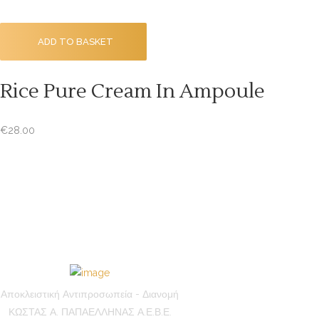
ADD TO BASKET
Rice Pure Cream In Ampoule
€
28.00
ABOUT U
Αποκλειστική Αντιπροσωπεία - Διανομή
ΚΩΣΤΑΣ Α. ΠΑΠΑΕΛΛΗΝΑΣ Α.Ε.Β.Ε.