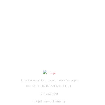
Αποκλειστική Αντιπροσωπεία - Διανομή
ΚΩΣΤΑΣ Α. ΠΑΠΑΕΛΛΗΝΑΣ Α.Ε.Β.Ε.
210 6626201
info@thankyoufarmer.gr