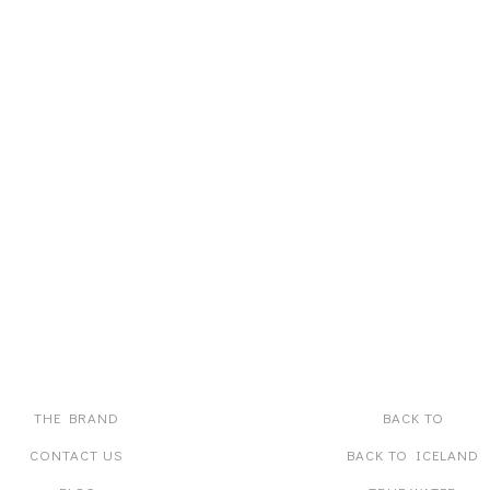
ABOUT US
PRODUCT LINES
THE BRAND
BACK TO
CONTACT US
BACK TO ICELAND