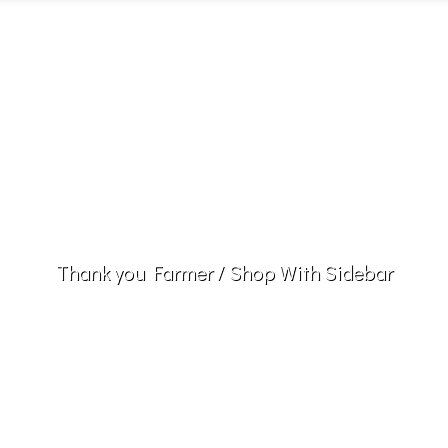
D
PRODUCT LINE
BLOG
STORE LOCATOR
BUY
Thank you Farmer
/
Shop With Sidebar