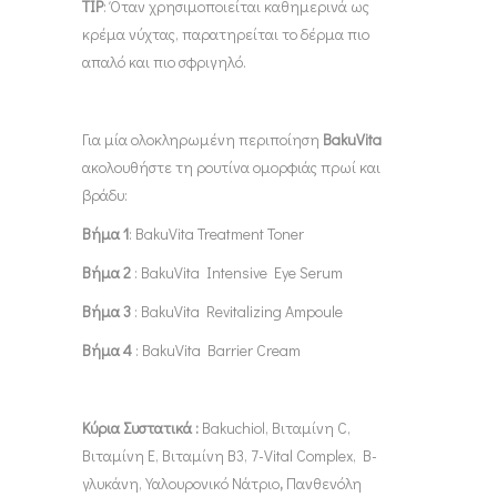
TIP
: Όταν χρησιμοποιείται καθημερινά ως
κρέμα νύχτας, παρατηρείται το δέρμα πιο
απαλό και πιο σφριγηλό.
Για μία ολοκληρωμένη περιποίηση
BakuVita
ακολουθήστε τη ρουτίνα ομορφιάς πρωί και
βράδυ:
Βήμα 1
: BakuVita Treatment Toner
Βήμα 2
: BakuVita Intensive Eye Serum
Βήμα 3
: BakuVita Revitalizing Ampoule
Βήμα 4
: BakuVita Barrier Cream
Κύρια Συστατικά :
Bakuchiol, Βιταμίνη C,
Βιταμίνη Ε, Βιταμίνη Β3, 7-Vital Complex, B-
γλυκάνη, Υαλουρονικό Νάτριο
,
Πανθενόλη