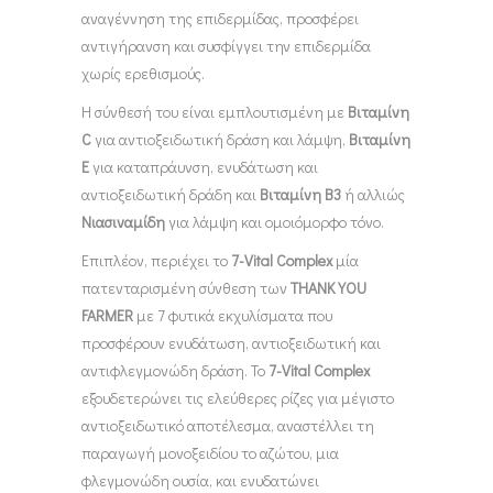
αναγέννηση της επιδερμίδας, προσφέρει
αντιγήρανση και συσφίγγει την επιδερμίδα
χωρίς ερεθισμούς.
Η σύνθεσή του είναι εμπλουτισμένη με
Βιταμίνη
C
για αντιοξειδωτική δράση και λάμψη,
Βιταμίνη
Ε
για καταπράυνση, ενυδάτωση και
αντιοξειδωτική δράδη και
Βιταμίνη Β3
ή αλλιώς
Νιασιναμίδη
για λάμψη και ομοιόμορφο τόνο.
Επιπλέον, περιέχει το
7-
Vital
Complex
μία
πατενταρισμένη σύνθεση των
THANK
YOU
FARMER
με 7 φυτικά εκχυλίσματα που
προσφέρουν ενυδάτωση, αντιοξειδωτική και
αντιφλεγμονώδη δράση. Το
7-
Vital
Complex
εξουδετερώνει τις ελεύθερες ρίζες για μέγιστο
αντιοξειδωτικό αποτέλεσμα, αναστέλλει τη
παραγωγή μονοξειδίου το αζώτου, μια
φλεγμονώδη ουσία, και ενυδατώνει