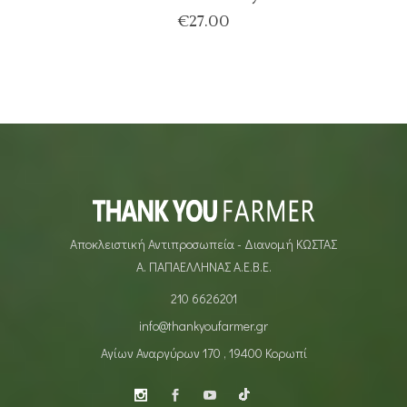
€
27.00
Αποκλειστική Αντιπροσωπεία - Διανομή ΚΩΣΤΑΣ
Α. ΠΑΠΑΕΛΛΗΝΑΣ Α.Ε.Β.Ε.
210 6626201
info@thankyoufarmer.gr
Αγίων Αναργύρων 170 , 19400 Κορωπί