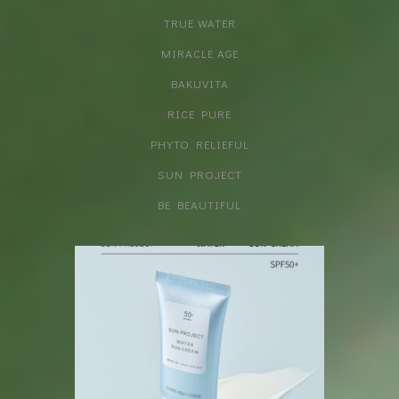
TRUE WATER
MIRACLE AGE
BAKUVITA
RICE PURE
PHYTO RELIEFUL
SUN PROJECT
BE BEAUTIFUL