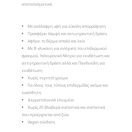
αποτελεσματικά.
Με ανάλαφρη υφή για εύκολη απορρόφηση
Προσφέρει λάμψη και αντιγηραντική δράση
Αφήνει το δέρμα απαλό και λείο
Με B-γλυκάνη για ενίσχυση του επιδερμικού
φραγμού, Υαλουρονικό Νάτριο για ενυδάτωση και
αντιγηραντική δράση αλλά και Πανθενόλη για
ενυδάτωση
Χωρίς τεχνητό χρώμα
Για όλους τους τύπους επιδερμίδας ακόμα και
ευαίσθητη
Δερματολογικά ελεγμένο
Χωρίς 20 βλαβερά συστατικά και συστατικά
που προέρχονται από ζώα
Vegan σύνθεση